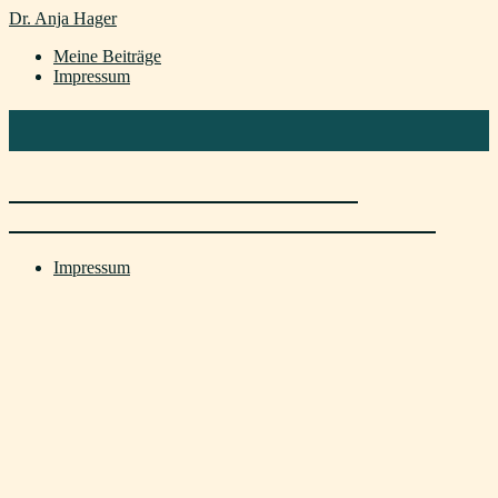
Dr. Anja Hager
Meine Beiträge
Impressum
Tag:
Smartphone
Digitale Helfer im Alltag: Wenn
Sprachbarrieren den Dialog
erschweren
Impressum